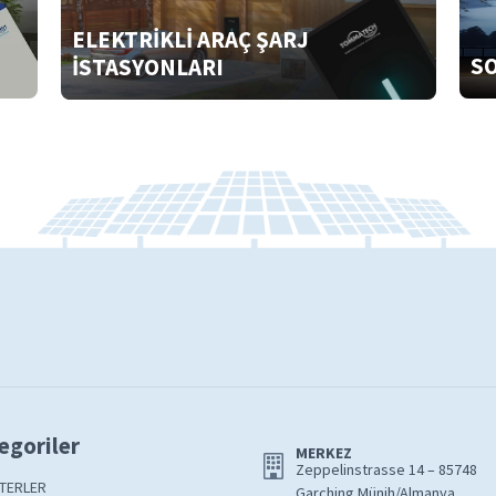
ELEKTRİKLİ ARAÇ ŞARJ
SO
İSTASYONLARI
egoriler
MERKEZ
Zeppelinstrasse 14 – 85748
TERLER
Garching Münih/Almanya