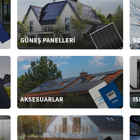
GÜNEŞ PANELLERİ
SO
AKSESUARLAR
IS