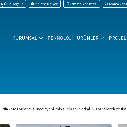
Ürün Doğrula
İndirme Merkezi
TommaTech Portal
Arama yapı
KURUMSAL
TEKNOLOJİ
ÜRÜNLER
PROJEL
n kategorilerimizi inceleyebilirsiniz. Yüksek verimlilik gözetilerek ve üst d