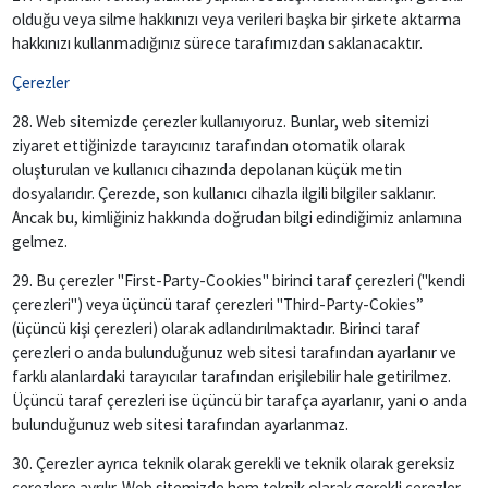
olduğu veya silme hakkınızı veya verileri başka bir şirkete aktarma
hakkınızı kullanmadığınız sürece tarafımızdan saklanacaktır.
Çerezler
28. Web sitemizde çerezler kullanıyoruz. Bunlar, web sitemizi
ziyaret ettiğinizde tarayıcınız tarafından otomatik olarak
oluşturulan ve kullanıcı cihazında depolanan küçük metin
dosyalarıdır. Çerezde, son kullanıcı cihazla ilgili bilgiler saklanır.
Ancak bu, kimliğiniz hakkında doğrudan bilgi edindiğimiz anlamına
gelmez.
29. Bu çerezler "First-Party-Cookies" birinci taraf çerezleri ("kendi
çerezleri") veya üçüncü taraf çerezleri "Third-Party-Cokies”
(üçüncü kişi çerezleri) olarak adlandırılmaktadır. Birinci taraf
çerezleri o anda bulunduğunuz web sitesi tarafından ayarlanır ve
farklı alanlardaki tarayıcılar tarafından erişilebilir hale getirilmez.
Üçüncü taraf çerezleri ise üçüncü bir tarafça ayarlanır, yani o anda
bulunduğunuz web sitesi tarafından ayarlanmaz.
30. Çerezler ayrıca teknik olarak gerekli ve teknik olarak gereksiz
çerezlere ayrılır. Web sitemizde hem teknik olarak gerekli çerezler