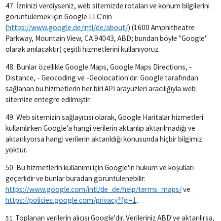
47. İzninizi verdiyseniz, web sitemizde rotaları ve konum bilgilerini
görüntülemek için Google LLC'nin
(
https://www.google.de/intl/de/about/
) (1600 Amphitheatre
Parkway, Mountain View, CA 94043, ABD; bundan böyle "Google"
olarak anılacaktır) çeşitli hizmetlerini kullanıyoruz.
48. Bunlar özellikle Google Maps, Google Maps Directions, -
Distance, - Geocoding ve -Geolocation'dır. Google tarafından
sağlanan bu hizmetlerin her biri API arayüzleri aracılığıyla web
sitemize entegre edilmiştir.
49. Web sitemizin sağlayıcısı olarak, Google Haritalar hizmetleri
kullanılırken Google'a hangi verilerin aktarılıp aktarılmadığı ve
aktarılıyorsa hangi verilerin aktarıldığı konusunda hiçbir bilgimiz
yoktur.
50. Bu hizmetlerin kullanımı için Google'ın hüküm ve koşulları
geçerlidir ve bunlar buradan görüntülenebilir:
https://www.google.com/intl/de_de/help/terms_maps/
ve
https://policies.google.com/privacy?fg=1
.
Toplanan verilerin alıcısı Google'dır. Verileriniz ABD'ye aktarılırsa,
51.