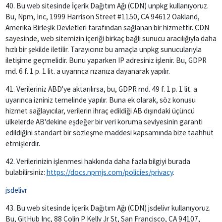
40. Bu web sitesinde İçerik Dağıtım Ağı (CDN) unpkg kullanıyoruz.
Bu, Npm, Inc, 1999 Harrison Street #1150, CA 94612 Oakland,
Amerika Birleşik Devletleri tarafından sağlanan bir hizmettir. CDN
sayesinde, web sitemizin içeriği birkaç bağlı sunucu aracılığıyla daha
hızlı bir şekilde iletilir. Tarayıcınız bu amaçla unpkg sunucularıyla
iletişime geçmelidir. Bunu yaparken IP adresiniz işlenir. Bu, GDPR
md. 6 f. 1 p. 1 lit. a uyarınca rızanıza dayanarak yapılır.
41. Verileriniz ABD'ye aktarılırsa, bu, GDPR md. 49 f. 1 p. 1 lit. a
uyarınca izniniz temelinde yapılır. Buna ek olarak, söz konusu
hizmet sağlayıcılar, verilerin ihraç edildiği AB dışındaki üçüncü
ülkelerde AB'dekine eşdeğer bir veri koruma seviyesinin garanti
edildiğini standart bir sözleşme maddesi kapsamında bize taahhüt
etmişlerdir.
42. Verilerinizin işlenmesi hakkında daha fazla bilgiyi burada
bulabilirsiniz:
https://docs.npmjs.com/policies/privacy
.
jsdelivr
43. Bu web sitesinde İçerik Dağıtım Ağı (CDN) jsdelivr kullanıyoruz.
Bu, GitHub Inc, 88 Colin P Kelly Jr St, San Francisco, CA 94107,