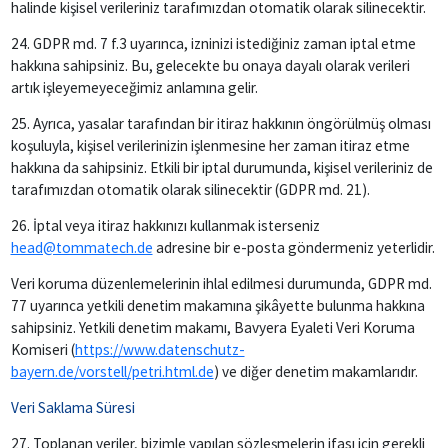
halinde kişisel verileriniz tarafımızdan otomatik olarak silinecektir.
24. GDPR md. 7 f.3 uyarınca, izninizi istediğiniz zaman iptal etme
hakkına sahipsiniz. Bu, gelecekte bu onaya dayalı olarak verileri
artık işleyemeyeceğimiz anlamına gelir.
25. Ayrıca, yasalar tarafından bir itiraz hakkının öngörülmüş olması
koşuluyla, kişisel verilerinizin işlenmesine her zaman itiraz etme
hakkına da sahipsiniz. Etkili bir iptal durumunda, kişisel verileriniz de
tarafımızdan otomatik olarak silinecektir (GDPR md. 21).
26. İptal veya itiraz hakkınızı kullanmak isterseniz
head@tommatech.de
adresine bir e-posta göndermeniz yeterlidir.
Veri koruma düzenlemelerinin ihlal edilmesi durumunda, GDPR md.
77 uyarınca yetkili denetim makamına şikâyette bulunma hakkına
sahipsiniz. Yetkili denetim makamı, Bavyera Eyaleti Veri Koruma
Komiseri (
https://www.datenschutz-
bayern.de/vorstell/petri.html.de
) ve diğer denetim makamlarıdır.
Veri Saklama Süresi
27. Toplanan veriler, bizimle yapılan sözleşmelerin ifası için gerekli