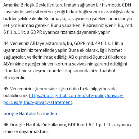
Amerika Birleşik Devletleri tarafından sağlanan bir hizmettir. CDN
sayesinde, web sitemizin içeriği birkaç bağlı sunucu aracılığıyla daha
hızlı bir şekilde iletilir. Bu amaçla, tarayıcınızın jsdelivr sunucularıyla
iletişim kurması gerekir. Bunu yaparken IP adresiniz işlenir. Bu, md.
6 f. 1 p. 1 lit. a GDPR uyarınca rızanıza dayanarak yapılır.
44. Verileriniz ABD'ye aktarılırsa, bu, GDPR md. 49 f. 1 s. 1 lit. a
uyarınca izniniz temelinde yapılır. Buna ek olarak, ilgili hizmet
sağlayıcılar, verilerin ihraç edildiği AB dışındaki üçüncü ülkelerde
AB'ninkine eşdeğer bir veri koruma seviyesinin garanti edildiğini
standart bir sözleşme maddesi kapsamında bize taahhüt
etmişlerdir.
45. Verilerinizin işlenmesine ilişkin daha fazla bilgiyi burada
bulabilirsiniz:
https://docs.github.com/en/site-policy/privacy-
policies/github-privacy-statement
.
Google Haritalar hizmetleri
46. Google Haritalar'ın kullanımı, GDPR md. 6 f. 1 p. 1 lit. a uyarınca
izninize dayanmaktadır.