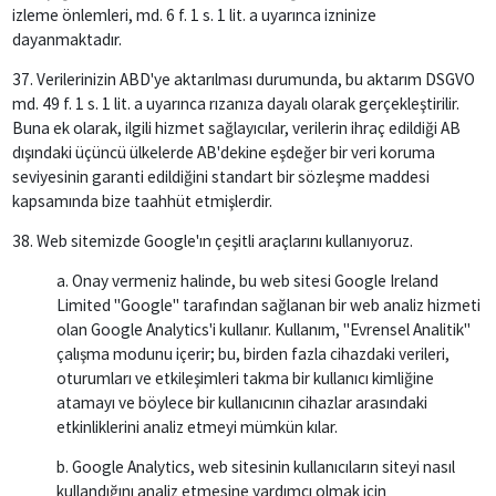
izleme önlemleri, md. 6 f. 1 s. 1 lit. a uyarınca izninize
dayanmaktadır.
37. Verilerinizin ABD'ye aktarılması durumunda, bu aktarım DSGVO
md. 49 f. 1 s. 1 lit. a uyarınca rızanıza dayalı olarak gerçekleştirilir.
Buna ek olarak, ilgili hizmet sağlayıcılar, verilerin ihraç edildiği AB
dışındaki üçüncü ülkelerde AB'dekine eşdeğer bir veri koruma
seviyesinin garanti edildiğini standart bir sözleşme maddesi
kapsamında bize taahhüt etmişlerdir.
38.
Web
sitemizde Google'ın çeşitli araçlarını kullanıyoruz.
a. Onay vermeniz halinde, bu web sitesi Google Ireland
Limited "Google" tarafından sağlanan bir web analiz hizmeti
olan Google Analytics'i kullanır. Kullanım, "Evrensel Analitik"
çalışma modunu içerir; bu, birden fazla cihazdaki verileri,
oturumları ve etkileşimleri takma bir kullanıcı kimliğine
atamayı ve böylece bir kullanıcının cihazlar arasındaki
etkinliklerini analiz etmeyi mümkün kılar.
b. Google Analytics, web sitesinin kullanıcıların siteyi nasıl
kullandığını analiz etmesine yardımcı olmak için