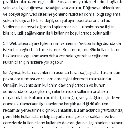
grafikler olarak entegre edilir. Sosyal medya hizmetlerine bağlantı
yalnızca ilgili düğmeye tıkladığınızda kurulur. Düğmeye tıkladıktan
ve sosyal ağın web sitesine yönlendirildikten sonra, bilgi sağlama
yükümlülüğü artık bize değil, sosyal ağın operatörüne aittir.
Verilerinizin sosyal ağlarda toplanması ve kullanılmasına ilişkin
bilgiler, ilgili sağlayıcının ilgili kullanım koşullarında bulunabilir.
54. Web sitesi ziyaretçilerimizin verilerinin Avrupa Birliği dışında da
işlenebileceğini belirtmek isteriz. Bu durum, örneğin kullanıcıların
haklarının uygulanmasını daha zor hale getirebileceğinden,
kullanıcılar için risklere yol açabilir.
55. Ayrıca, kullanıcı verilerinin üçüncü taraf sağlayıcılar tarafından
pazar araştırması ve reklam amacıyla işlenmesi mümkündür.
Örneğin, kullanıcıların kullanım davranışlarından ve bunun
sonucunda ortaya çıkan ilgi alanlarından kullanım profilleri
oluşturulabilir. Kullanım profilleri, örneğin, sosyal ağların içinde ve
dışında kullanıcıların ilgi alanlarına karşılık geldiği düşünülen
reklamlar yerleştirmek için kullanılabilir. Bu amaçlar doğrultusunda,
genellikle kullanıcıların bilgisayarlarında çerezler saklanır ve bu
çerezlerde kullanıcıların kullanım davranışları ve ilgi alanları saklanır.