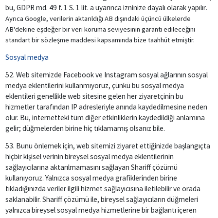
bu, GDPR md. 49 f. 1 S. 1 lit. a uyarınca izninize dayalı olarak yapılır
.
Ayrıca Google, verilerin aktarıldığı AB dışındaki üçüncü ülkelerde
AB'dekine eşdeğer bir veri koruma seviyesinin garanti edileceğini
standart bir sözleşme maddesi kapsamında bize taahhüt etmiştir.
Sosyal medya
52. Web sitemizde Facebook ve Instagram sosyal ağlarının sosyal
medya eklentilerini kullanmıyoruz, çünkü bu sosyal medya
eklentileri genellikle web sitesine gelen her ziyaretçinin bu
hizmetler tarafından IP adresleriyle anında kaydedilmesine neden
olur. Bu, internetteki tüm diğer etkinliklerin kaydedildiği anlamına
gelir; düğmelerden birine hiç tıklamamış olsanız bile.
53. Bunu önlemek için, web sitemizi ziyaret ettiğinizde başlangıçta
hiçbir kişisel verinin bireysel sosyal medya eklentilerinin
sağlayıcılarına aktarılmamasını sağlayan Shariff çözümü
kullanıyoruz. Yalnızca sosyal medya grafiklerinden birine
tıkladığınızda veriler ilgili hizmet sağlayıcısına iletilebilir ve orada
saklanabilir. Shariff çözümü ile, bireysel sağlayıcıların düğmeleri
yalnızca bireysel sosyal medya hizmetlerine bir bağlantı içeren