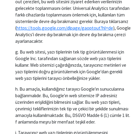
out çerezleri, bu web sitesini ziyaret ederken verilerinizin
gelecekte toplanmasını önler. Universal Analytics tarafından
farklı cihazlarda toplanmasını önlemek için, kullanılan tüm
sistemlerde devre dışı bırakmanız gerekir. Buraya tıklarsanız
(
https://tools.google.com/dlpage/gaoptout?hl=de
), Google
Analytics'i devre dışı bırakmak için devre dışı bırakma çerezi
ayarlanacaktır.
g. Bu web sitesi, yazı tiplerinin tek tip görüntülenmesi için
Google Inc. tarafından sağlanan sözde web yazı tiplerini
kullanır. Web sitemizi çağırdığınızda, tarayıcınız metinleri ve
yazı tiplerini doğru görüntülemek için Google'dan gerekli
web yazı tiplerini tarayıcı önbelleğinize yükler.
h. Bu amaçla, kullandığınız tarayıcı Google'ın sunucularına
bağlanmalıdır. Bu, Google'ın web sitemize IP adresiniz
üzerinden erişildiğini bilmesini sağlar. Bu web yazı tipleri,
çevrimiçi tekliflerimizin tek tip ve çekici bir şekilde sunulması
amacıyla kullanılmaktadır. Bu, DSGVO Madde 6 (1) cümle 1 lit.
f anlamında meşru bir menfaat teşkil eder.
i. Tarayıcınız web yazı tiplerinin görüntülenmesini