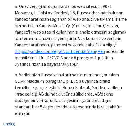
a. Onay verdiğiniz durumlarda, bu web sitesi, 119021
Moskova, L. Tolstoy Caddesi, 16, Rusya adresinde bulunan
Yandex tarafından sağlanan bir web analizi ve tıklama izleme
hizmeti olan Yandex.Metrica'yı (Yandex) kullanır. Çerezler,
Yandex'in web sitesini kullanımınızı analiz etmesini sağlamak
için terminal cihazınıza yerleştirilir. Veri koruma ve verilerin
Yandex tarafından işlenmesi hakkında daha fazla bilgiyi
https://yandex.com/legal/confidential/?lang=en
adresinde
bulabilirsiniz. Bu, DSGVO Madde 6 paragraf 1 p. 1 lit. a
uyarınca rızanıza dayanarak yapılır.
b. Verilerinizin Rusya'ya aktarılması durumunda, bu işlem
GDPR Madde 49 paragraf 1 p. 1 lit. a uyarınca izniniz
temelinde gerçekleştirilir. Buna ek olarak, Yandex, verilerin
ihraç edildiği AB dışındaki üçüncü ülkelerde, AB'dekine
eşdeğer bir veri koruma seviyesinin garanti edildiğini
standart bir sözleşme maddesi kapsamında bize taahhüt
etmiştir.
unpkg