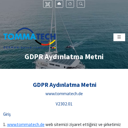
GDPR Aydınlatma Metni
GDPR Aydınlatma Metni
www.tommatech.de
V2302.01
Giriş
1.
www.tommatech.de
web sitemizi ziyaret ettiğiniz ve şirketimiz