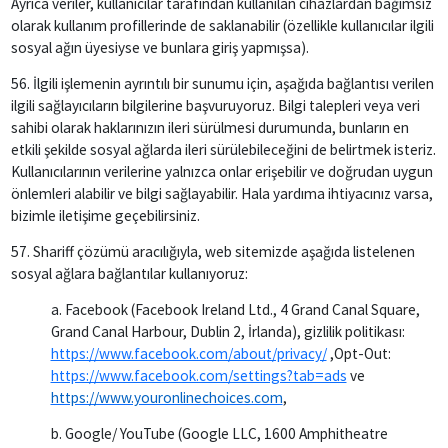
Ayrıca veriler, kullanıcılar tarafından kullanılan cihazlardan bağımsız
olarak kullanım profillerinde de saklanabilir (özellikle kullanıcılar ilgili
sosyal ağın üyesiyse ve bunlara giriş yapmışsa).
56. İlgili işlemenin ayrıntılı bir sunumu için, aşağıda bağlantısı verilen
ilgili sağlayıcıların bilgilerine başvuruyoruz. Bilgi talepleri veya veri
sahibi olarak haklarınızın ileri sürülmesi durumunda, bunların en
etkili şekilde sosyal ağlarda ileri sürülebileceğini de belirtmek isteriz.
Kullanıcılarının verilerine yalnızca onlar erişebilir ve doğrudan uygun
önlemleri alabilir ve bilgi sağlayabilir. Hala yardıma ihtiyacınız varsa,
bizimle iletişime geçebilirsiniz.
57. Shariff çözümü aracılığıyla, web sitemizde aşağıda listelenen
sosyal ağlara bağlantılar kullanıyoruz:
a. Facebook (Facebook Ireland Ltd., 4 Grand Canal Square,
Grand Canal Harbour, Dublin 2, İrlanda), gizlilik politikası:
https://www.facebook.com/about/privacy/
,Opt-Out:
https://www.facebook.com/settings?tab=ads
ve
https://www.youronlinechoices.com
,
b. Google/ YouTube (Google LLC, 1600 Amphitheatre