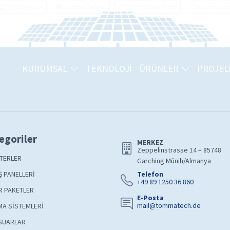
Ürün Doğrula
İndirme Merkezi
TommaTech Portal
Arama yapı
KURUMSAL
TEKNOLOJİ
ÜRÜNLER
PROJEL
egoriler
MERKEZ
Zeppelinstrasse 14 – 85748
TERLER
Garching Münih/Almanya
 PANELLERİ
Telefon
+49 89 1250 36 860
R PAKETLER
E-Posta
mail@tommatech.de
A SİSTEMLERİ
SUARLAR