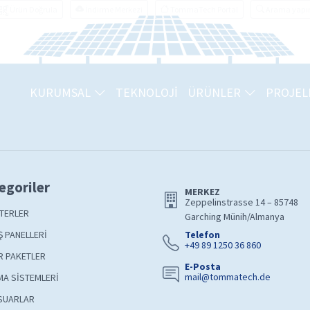
Ürün Doğrula
İndirme Merkezi
TommaTech Portal
Arama yapı
KURUMSAL
TEKNOLOJİ
ÜRÜNLER
PROJEL
egoriler
MERKEZ
Zeppelinstrasse 14 – 85748
TERLER
Garching Münih/Almanya
 PANELLERİ
Telefon
+49 89 1250 36 860
R PAKETLER
E-Posta
mail@tommatech.de
A SİSTEMLERİ
SUARLAR