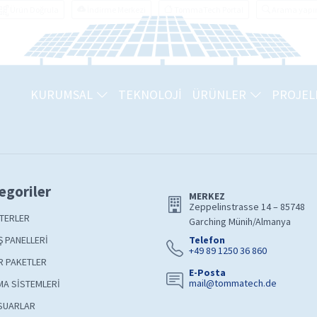
Ürün Doğrula
İndirme Merkezi
TommaTech Portal
Arama yapı
KURUMSAL
TEKNOLOJİ
ÜRÜNLER
PROJEL
egoriler
MERKEZ
Zeppelinstrasse 14 – 85748
TERLER
Garching Münih/Almanya
 PANELLERİ
Telefon
+49 89 1250 36 860
R PAKETLER
E-Posta
mail@tommatech.de
A SİSTEMLERİ
SUARLAR