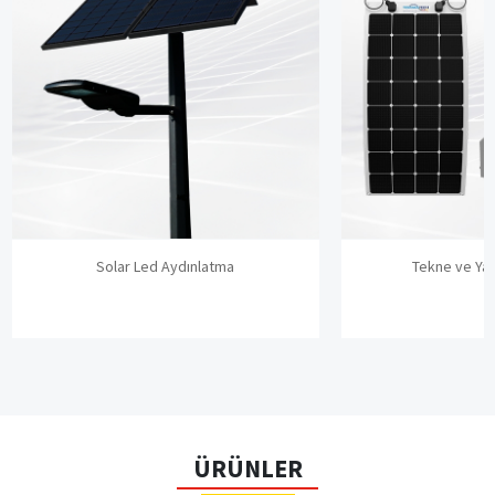
Solar Led Aydınlatma
Tekne ve Yat
ÜRÜNLER