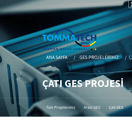
ANA SAYFA
GES PROJELERIMIZ
Ç
ÇATI GES PROJESİ
Tüm Projelerimiz
Arazi GES
Çatı GES