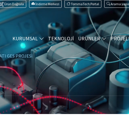
Ürün Doğrula
İndirme Merkezi
TommaTech Portal
Arama yapı
KURUMSAL
TEKNOLOJİ
ÜRÜNLER
PROJEL
ATI GES PROJESİ