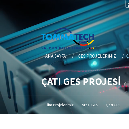
ANA SAYFA
GES PROJELERIMIZ
Ç
ÇATI GES PROJESİ
Tüm Projelerimiz
Arazi GES
Çatı GES