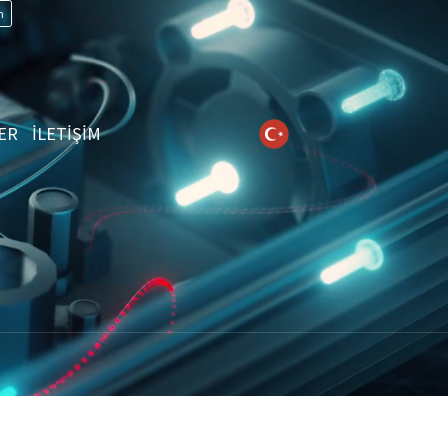
n
ER
İLETİŞİM