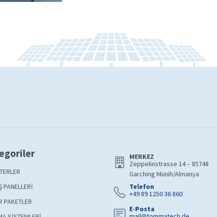
egoriler
MERKEZ
Zeppelinstrasse 14 – 85748
TERLER
Garching Münih/Almanya
 PANELLERİ
Telefon
+49 89 1250 36 860
R PAKETLER
E-Posta
mail@tommatech.de
A SİSTEMLERİ