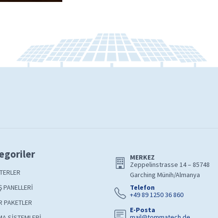
egoriler
MERKEZ
Zeppelinstrasse 14 – 85748
TERLER
Garching Münih/Almanya
 PANELLERİ
Telefon
+49 89 1250 36 860
R PAKETLER
E-Posta
mail@tommatech.de
A SİSTEMLERİ