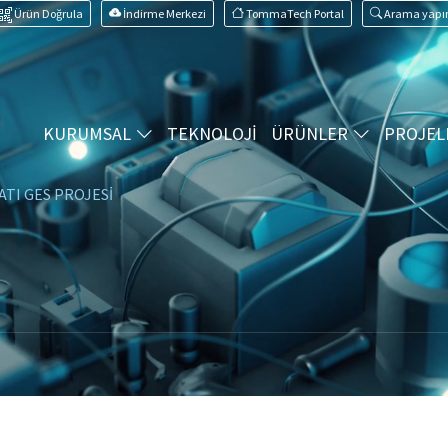
Ürün Doğrula
İndirme Merkezi
TommaTech Portal
Arama yapı
KURUMSAL
TEKNOLOJİ
ÜRÜNLER
PROJEL
ATI GES PROJESİ