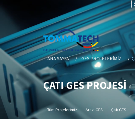
ANA SAYFA
GES PROJELERIMIZ
Ç
ÇATI GES PROJESİ
Tüm Projelerimiz
Arazi GES
Çatı GES