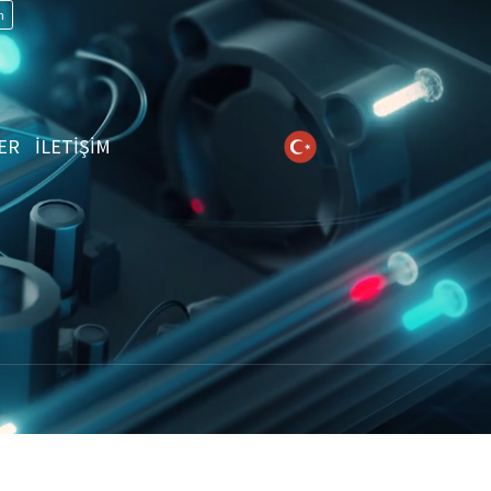
n
ER
İLETİŞİM