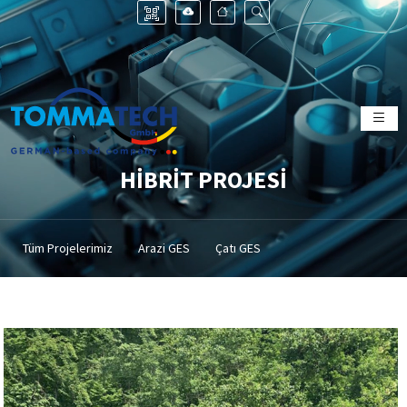
HİBRİT PROJESİ
Tüm Projelerimiz
Arazi GES
Çatı GES