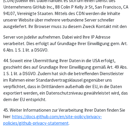
(CDN) jsdelivr ein. Dabei handelt es sich um einen Dienst des
Unternehmens GitHub Inc., 88 Colin P Kelly Jr St, San Francisco, CA
94107, Vereinigte Staaten. Mittels des CDN werden die Inhalte
unserer Website über mehrere verbundene Server schneller
ausgeliefert. Ihr Browser muss zu diesem Zweck Kontakt mit den
Server von jsdelivr aufnehmen. Dabei wird Ihre IP Adresse
verarbeitet. Dies erfolgt auf Grundlage Ihrer Einwilligung gem. Art.
6 Abs. 1 S. 1 lit. a DSGVO.
44.
Soweit eine Übermittlung Ihrer Daten in die USA erfolgt,
geschieht dies auf Grundlage Ihrer Einwilligung gemäß Art. 49 Abs.
1 S. 1 lit. a DSGVO. Zudem hat sich die betreffenden Dienstleister
im Rahmen einer Standardvertragsklausel gegenüber uns
verpflichtet, dass in Drittländern außerhalb der EU, in die Daten
exportiert werden, ein Datenschutzniveau gewährleistet wird, das
dem der EU entspricht.
45.
Weiter Informationen zur Verarbeitung Ihrer Daten finden Sie
hier:
https://docs.github.com/en/site-policy/privacy-
policies/github-privacy-statement
.