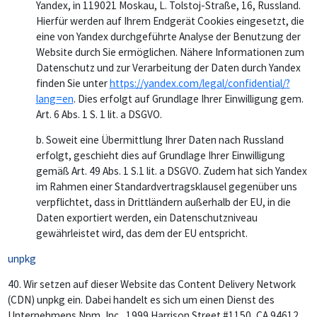
Yandex, in 119021 Moskau, L. Tolstoj-Straße, 16, Russland.
Hierfür werden auf Ihrem Endgerät Cookies eingesetzt, die
eine von Yandex durchgeführte Analyse der Benutzung der
Website durch Sie ermöglichen. Nähere Informationen zum
Datenschutz und zur Verarbeitung der Daten durch Yandex
finden Sie unter
https://yandex.com/legal/confidential/?
lang=en
. Dies erfolgt auf Grundlage Ihrer Einwilligung gem.
Art. 6 Abs. 1 S. 1 lit. a DSGVO.
b. Soweit eine Übermittlung Ihrer Daten nach Russland
erfolgt, geschieht dies auf Grundlage Ihrer Einwilligung
gemäß Art. 49 Abs. 1 S.1 lit. a DSGVO. Zudem hat sich Yandex
im Rahmen einer Standardvertragsklausel gegenüber uns
verpflichtet, dass in Drittländern außerhalb der EU, in die
Daten exportiert werden, ein Datenschutzniveau
gewährleistet wird, das dem der EU entspricht.
unpkg
40.
Wir setzen auf dieser Website das Content Delivery Network
(CDN) unpkg ein. Dabei handelt es sich um einen Dienst des
Unternehmens Npm, Inc., 1999 Harrison Street #1150, CA 94612