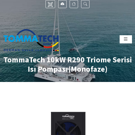
TommaTech 10kW R290 Triome Serisi
Isı Pompası(Monofaze)