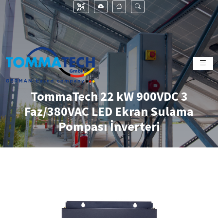
TommaTech 22 kW 900VDC 3
Faz/380VAC LED Ekran Sulama
Pompası İnverteri