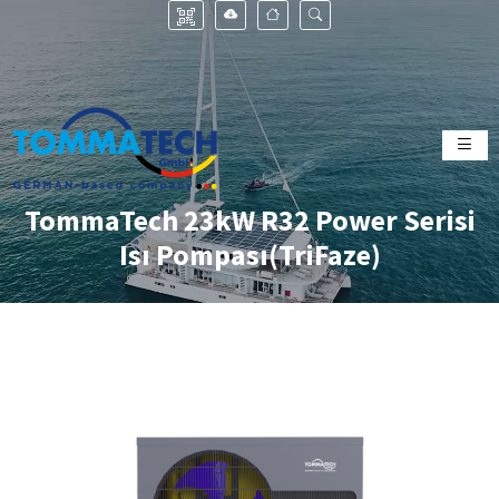
TommaTech 23kW R32 Power Serisi
Isı Pompası(TriFaze)