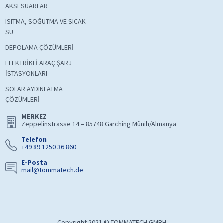
AKSESUARLAR
ISITMA, SOĞUTMA VE SICAK
SU
DEPOLAMA ÇÖZÜMLERİ
ELEKTRİKLİ ARAÇ ŞARJ
İSTASYONLARI
SOLAR AYDINLATMA
ÇÖZÜMLERİ
MERKEZ
Zeppelinstrasse 14 – 85748 Garching Münih/Almanya
Telefon
+49 89 1250 36 860
E-Posta
mail@tommatech.de
Copyright 2021 © TOMMATECH GMBH