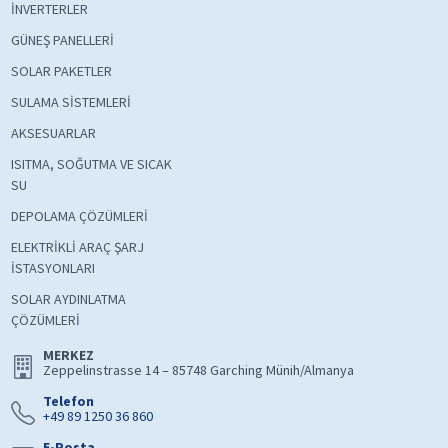
İNVERTERLER
GÜNEŞ PANELLERİ
SOLAR PAKETLER
SULAMA SİSTEMLERİ
AKSESUARLAR
ISITMA, SOĞUTMA VE SICAK
SU
DEPOLAMA ÇÖZÜMLERİ
ELEKTRİKLİ ARAÇ ŞARJ
İSTASYONLARI
SOLAR AYDINLATMA
ÇÖZÜMLERİ
MERKEZ
Zeppelinstrasse 14 – 85748 Garching Münih/Almanya
Telefon
+49 89 1250 36 860
E-Posta