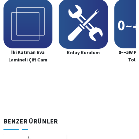
İki Katman Eva
0~+5W Po
Kolay Kurulum
Lamineli Çift Cam
Tole
BENZER ÜRÜNLER