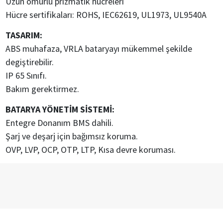
Uzun ömürlü prizmatik hücreleri
Hücre sertifikaları: ROHS, IEC62619, UL1973, UL9540A
TASARIM:
ABS muhafaza, VRLA bataryayı mükemmel şekilde
degiştirebilir.
IP 65 Sınıfı.
Bakım gerektirmez.
BATARYA YÖNETİM SİSTEMİ:
Entegre Donanım BMS dahili.
Şarj ve deşarj için bağımsız koruma.
OVP, LVP, OCP, OTP, LTP, Kısa devre koruması.