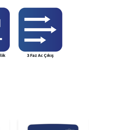
lik
3 Faz Ac Çıkış