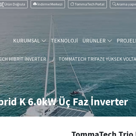
Ürün Doğrula
İndirme Merkezi
TommaTech Portal
Arama yapı
KURUMSAL
TEKNOLOJİ
ÜRÜNLER
PROJEL
CH HIBRIT İNVERTER
TOMMATECH TRIFAZE YÜKSEK VOLTA
rid K 6.0kW Üç Faz İnverter
TommaTech Trio 