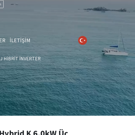
n
ER
İLETİŞİM
J HIBRIT İNVERTER
Hybrid K 6.0kW Üç