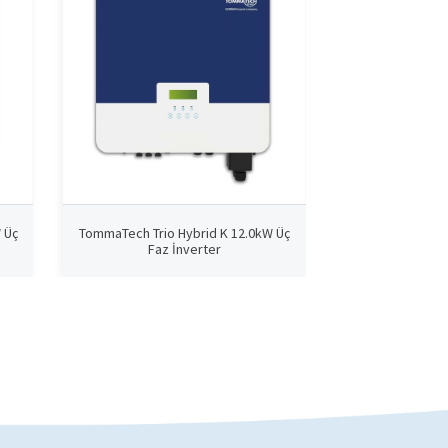
 Üç
TommaTech Trio Hybrid K 12.0kW Üç
TommaTech Trio 
Faz İnverter
Faz 