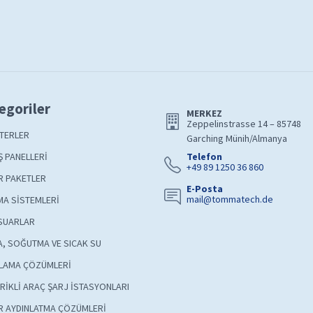
egoriler
MERKEZ
Zeppelinstrasse 14 – 85748
TERLER
Garching Münih/Almanya
 PANELLERİ
Telefon
+49 89 1250 36 860
R PAKETLER
E-Posta
mail@tommatech.de
A SİSTEMLERİ
SUARLAR
A, SOĞUTMA VE SICAK SU
LAMA ÇÖZÜMLERİ
RİKLİ ARAÇ ŞARJ İSTASYONLARI
R AYDINLATMA ÇÖZÜMLERİ