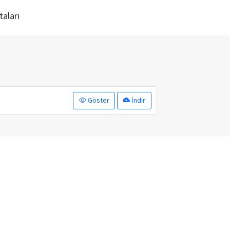
taları
Göster
İndir