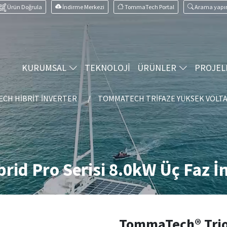
Ürün Doğrula
İndirme Merkezi
TommaTech Portal
Arama yapı
KURUMSAL
TEKNOLOJİ
ÜRÜNLER
PROJEL
CH HIBRIT İNVERTER
TOMMATECH TRIFAZE YÜKSEK VOLTA
id Pro Serisi 8.0kW Üç Faz İ
TommaTech® Trio 