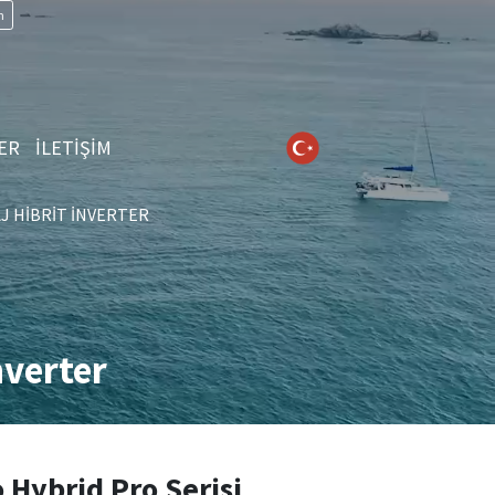
n
ER
İLETİŞİM
J HIBRIT İNVERTER
nverter
Hybrid Pro Serisi