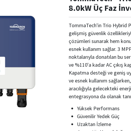
8.0kW Üç Faz İnv
TommaTech'in Trio Hybrid Pro 
gelişmiş güvenlik özellikleri
çözümleri sunarak hem konut
esnek kullanım sağlar. 3 MPP
noktalarıyla donatılan bu se
ve %110'a kadar AC çıkış kapa
Kapatma desteği ve geniş uy
ve esnek kullanım sağlarken, ç
aracılığıyla gelecekteki enerj
entegrasyona da olanak tanı
Yüksek Performans
Güvenilir Yedek Güç
Uzaktan İzleme