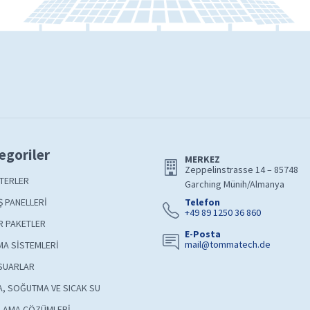
egoriler
MERKEZ
Zeppelinstrasse 14 – 85748
TERLER
Garching Münih/Almanya
 PANELLERİ
Telefon
+49 89 1250 36 860
R PAKETLER
E-Posta
mail@tommatech.de
A SİSTEMLERİ
SUARLAR
A, SOĞUTMA VE SICAK SU
LAMA ÇÖZÜMLERİ