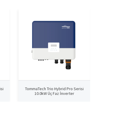
si
TommaTech Trio Hybrid Pro Serisi
TommaTech Trio
10.0kW Üç Faz İnverter
12.0kW Üç