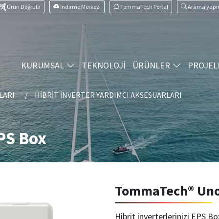
Ürün Doğrula
İndirme Merkezi
TommaTech Portal
Arama yapı
KURUMSAL
TEKNOLOJİ
ÜRÜNLER
PROJEL
LARI
HIBRIT İNVERTER YARDIMCI AKSESUARLARI
PS Box
TommaTech® Uno 
Hibrit inverterlerinizi EPS Bo