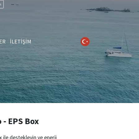
n
ER
İLETİŞİM
- EPS Box
x ile destekleyin ve enerji