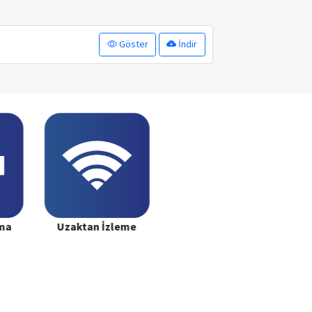
Göster
İndir
ama
Uzaktan İzleme