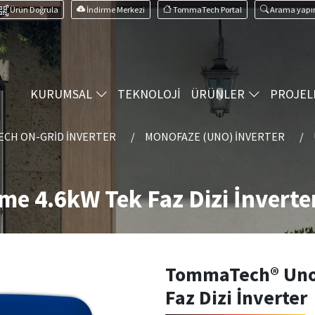
Ürün Doğrula
İndirme Merkezi
TommaTech Portal
Arama yapı
KURUMSAL
TEKNOLOJİ
ÜRÜNLER
PROJEL
CH ON-GRID İNVERTER
MONOFAZE (UNO) İNVERTER
 4.6kW Tek Faz Dizi İnverte
TommaTech® Uno
Faz Dizi İnverter