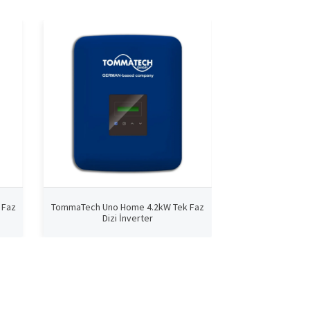
 Faz
TommaTech Uno Home 4.2kW Tek Faz
TommaTech Uno 
Dizi İnverter
Dizi