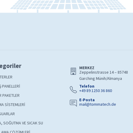
egoriler
MERKEZ
Zeppelinstrasse 14 – 85748
TERLER
Garching Münih/Almanya
 PANELLERİ
Telefon
+49 89 1250 36 860
R PAKETLER
E-Posta
mail@tommatech.de
A SİSTEMLERİ
SUARLAR
A, SOĞUTMA VE SICAK SU
LAMA ÇÖZÜMLERİ