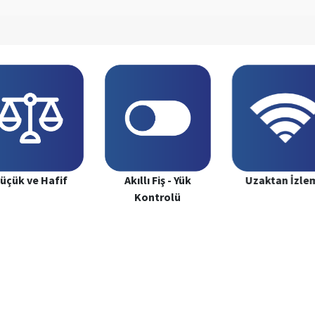
üçük ve Hafif
Uzaktan İzle
Akıllı Fiş - Yük
Kontrolü