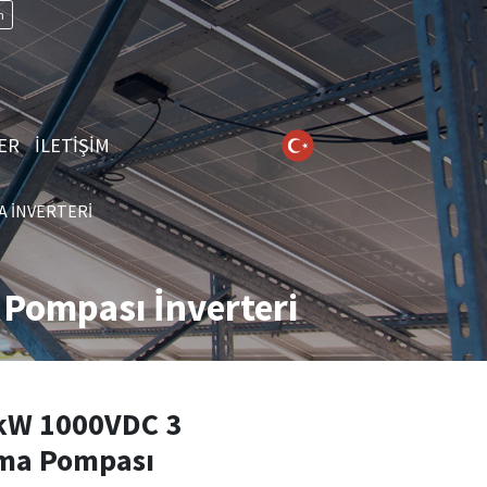
n
ER
İLETİŞİM
A İNVERTERI
Pompası İnverteri
kW 1000VDC 3
ma Pompası