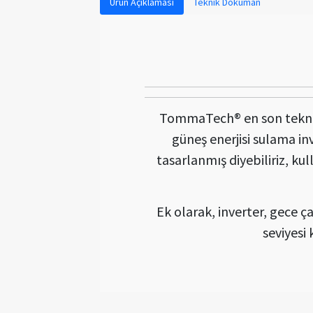
Ürün Açıklaması
Teknik Doküman
TommaTech® en son teknoloj
güneş enerjisi sulama inv
tasarlanmış diyebiliriz, kul
Ek olarak, inverter, gece ça
seviyesi 