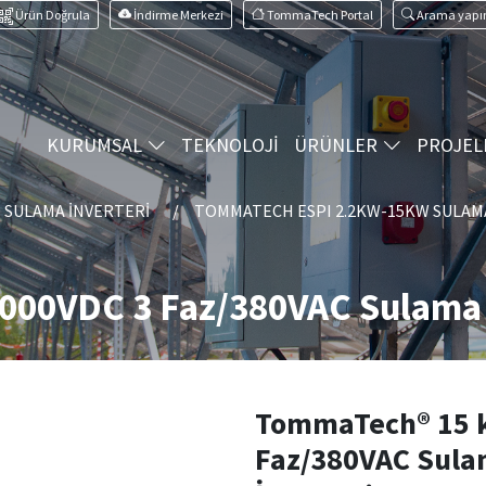
Ürün Doğrula
İndirme Merkezi
TommaTech Portal
Arama yapı
KURUMSAL
TEKNOLOJİ
ÜRÜNLER
PROJEL
SULAMA İNVERTERI
TOMMATECH ESPI 2.2KW-15KW SULAM
00VDC 3 Faz/380VAC Sulama 
TommaTech® 15 
Faz/380VAC Sula