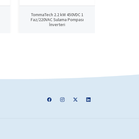
TommaTech 2.2 kW 450VDC 1
TommaTech 2
Faz/220VAC Sulama Pompası
Faz/380VAC 
İnverteri
İnv