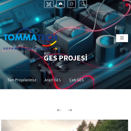
GES PROJESİ
Tüm Projelerimiz
Arazi GES
Çatı GES