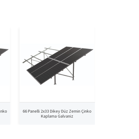
inko
66 Panelli 2x33 Dikey Düz Zemin Çinko
60 Panelli 2x30 D
Kaplama Galvaniz
Kaplam