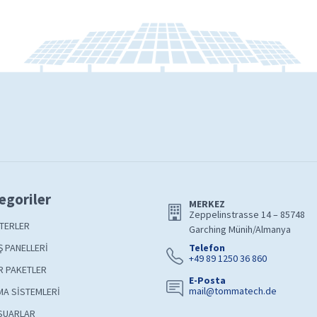
egoriler
MERKEZ
Zeppelinstrasse 14 – 85748
TERLER
Garching Münih/Almanya
 PANELLERİ
Telefon
+49 89 1250 36 860
R PAKETLER
E-Posta
mail@tommatech.de
A SİSTEMLERİ
SUARLAR