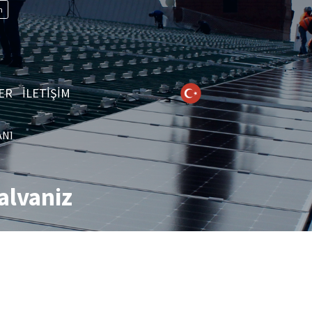
n
ER
İLETİŞİM
ANI
alvaniz