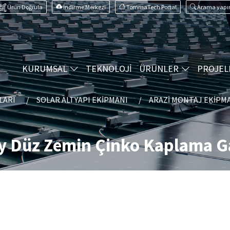
Ürün Doğrula
İndirme Merkezi
TommaTech Portal
Arama yapı
KURUMSAL
TEKNOLOJİ
ÜRÜNLER
PROJEL
LARI
SOLAR ALTYAPI EKIPMANI
ARAZI MONTAJ EKIPM
ey Düz Zemin Çinko Kaplama G