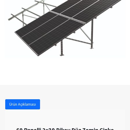
Ürün Açıklaması
60 Panelli 2x30 Dikey Düz Zemin Çinko