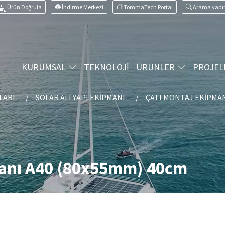
Ürün Doğrula
İndirme Merkezi
TommaTech Portal
Arama yapı
KURUMSAL
TEKNOLOJİ
ÜRÜNLER
PROJEL
LARI
SOLAR ALTYAPI EKIPMANI
ÇATI MONTAJ EKIPMA
anı A40 (80x55mm) 40cm