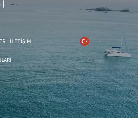
n
ER
İLETİŞİM
NLARI