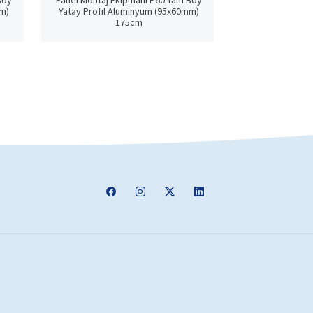
Boy
Panel Montaj Ekipmanı P60 Tam Boy
Panel Monta
mm)
Yatay Profil Alüminyum (95x60mm)
(95x6
175cm