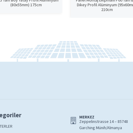
5 Tam Boy Yatay Profil Alüminyum
Panel Montaj Ekipmanı P60 Tam 
(80x55mm) 175cm
Dikey Profil Alüminyum (95x60
210cm
egoriler
MERKEZ
Zeppelinstrasse 14 – 85748
TERLER
Garching Münih/Almanya