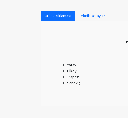
Ürün Açıklaması
Teknik Detaylar
P
Yatay
Dikey
Trapez
Sandviç