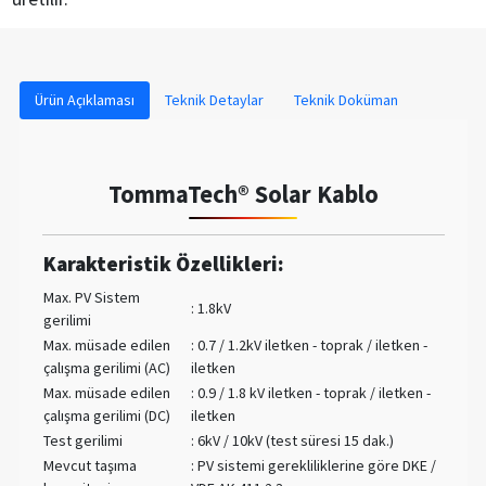
Ürün Açıklaması
Teknik Detaylar
Teknik Doküman
TommaTech® Solar Kablo
Karakteristik Özellikleri:
Max. PV Sistem
: 1.8kV
gerilimi
Max. müsade edilen
: 0.7 / 1.2kV iletken - toprak / iletken -
çalışma gerilimi (AC)
iletken
Max. müsade edilen
: 0.9 / 1.8 kV iletken - toprak / iletken -
çalışma gerilimi (DC)
iletken
Test gerilimi
: 6kV / 10kV (test süresi 15 dak.)
Mevcut taşıma
: PV sistemi gerekliliklerine göre DKE /