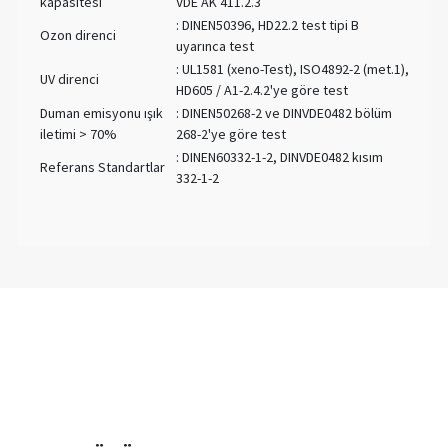
kapasitesi
VDE AK 411.2.3
: DINEN50396, HD22.2 test tipi B
Ozon direnci
uyarınca test
: UL1581 (xeno-Test), ISO4892-2 (met.1),
UV direnci
HD605 / A1-2.4.2'ye göre test
Duman emisyonu ışık
: DINEN50268-2 ve DINVDE0482 bölüm
iletimi > 70%
268-2'ye göre test
: DINEN60332-1-2, DINVDE0482 kısım
Referans Standartlar
332-1-2