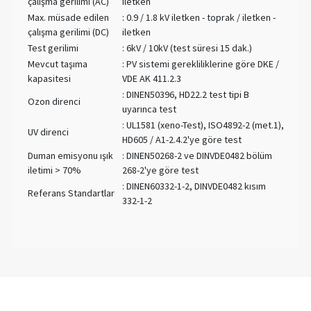
çalışma gerilimi (AC)
iletken
Max. müsade edilen
: 0.9 / 1.8 kV iletken - toprak / iletken -
çalışma gerilimi (DC)
iletken
Test gerilimi
: 6kV / 10kV (test süresi 15 dak.)
Mevcut taşıma
: PV sistemi gerekliliklerine göre DKE /
kapasitesi
VDE AK 411.2.3
: DINEN50396, HD22.2 test tipi B
Ozon direnci
uyarınca test
: UL1581 (xeno-Test), ISO4892-2 (met.1),
UV direnci
HD605 / A1-2.4.2'ye göre test
Duman emisyonu ışık
: DINEN50268-2 ve DINVDE0482 bölüm
iletimi > 70%
268-2'ye göre test
: DINEN60332-1-2, DINVDE0482 kısım
Referans Standartlar
332-1-2