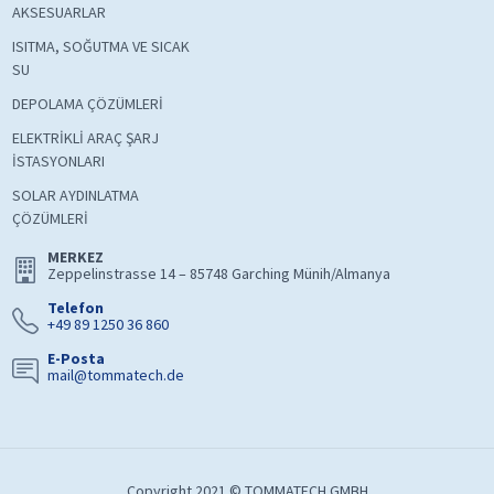
AKSESUARLAR
ISITMA, SOĞUTMA VE SICAK
SU
DEPOLAMA ÇÖZÜMLERİ
ELEKTRİKLİ ARAÇ ŞARJ
İSTASYONLARI
SOLAR AYDINLATMA
ÇÖZÜMLERİ
MERKEZ
Zeppelinstrasse 14 – 85748 Garching Münih/Almanya
Telefon
+49 89 1250 36 860
E-Posta
mail@tommatech.de
Copyright 2021 © TOMMATECH GMBH