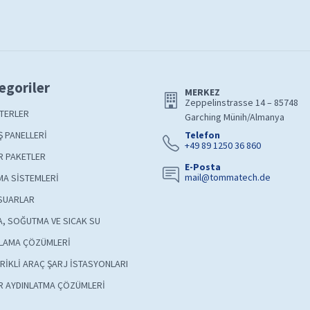
egoriler
MERKEZ
Zeppelinstrasse 14 – 85748
TERLER
Garching Münih/Almanya
 PANELLERİ
Telefon
+49 89 1250 36 860
R PAKETLER
E-Posta
mail@tommatech.de
A SİSTEMLERİ
SUARLAR
A, SOĞUTMA VE SICAK SU
LAMA ÇÖZÜMLERİ
RİKLİ ARAÇ ŞARJ İSTASYONLARI
R AYDINLATMA ÇÖZÜMLERİ