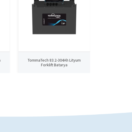
m
TommaTech 83.2-304Ah Lityum
TommaTech 83
Forklift Batarya
Forkli