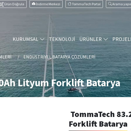
Ürün Doğrula
İndirme Merkezi
TommaTech Portal
Arama yapı
KURUMSAL
TEKNOLOJİ
ÜRÜNLER
PROJEL
MLERI
ENDÜSTRIYEL BATARYA ÇÖZÜMLERI
Ah Lityum Forklift Batarya
TommaTech 83.2
Forklift Batarya