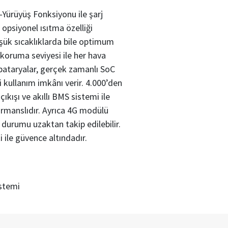
Yürüyüş Fonksiyonu ile şarj
 opsiyonel ısıtma özelliği
şük sıcaklıklarda bile optimum
 koruma seviyesi ile her hava
bataryalar, gerçek zamanlı SoC
 kullanım imkânı verir. 4.000’den
ıkışı ve akıllı BMS sistemi ile
rmanslıdır. Ayrıca 4G modülü
durumu uzaktan takip edilebilir.
i ile güvence altındadır.
istemi