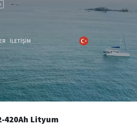
n
ER
İLETİŞİM
-420Ah Lityum