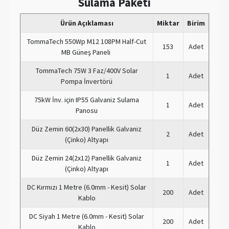
Sulama Paketi
Ürün Açıklaması
Miktar
Birim
TommaTech 550Wp M12 108PM Half-Cut
153
Adet
MB Güneş Paneli
TommaTech 75W 3 Faz/400V Solar
1
Adet
Pompa İnvertörü
75kW İnv. için IP55 Galvaniz Sulama
1
Adet
Panosu
Düz Zemin 60(2x30) Panellik Galvaniz
2
Adet
(Çinko) Altyapı
Düz Zemin 24(2x12) Panellik Galvaniz
1
Adet
(Çinko) Altyapı
DC Kırmızı 1 Metre (6.0mm - Kesit) Solar
200
Adet
Kablo
DC Siyah 1 Metre (6.0mm - Kesit) Solar
200
Adet
Kablo