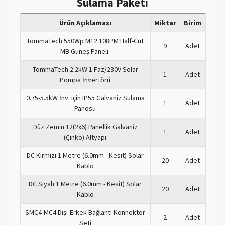
Sulama Paketi
Ürün Açıklaması
Miktar
Birim
TommaTech 550Wp M12 108PM Half-Cut
9
Adet
MB Güneş Paneli
TommaTech 2.2kW 1 Faz/230V Solar
1
Adet
Pompa İnvertörü
0.75-5.5kW İnv. için IP55 Galvaniz Sulama
1
Adet
Panosu
Düz Zemin 12(2x6) Panellik Galvaniz
1
Adet
(Çinko) Altyapı
DC Kırmızı 1 Metre (6.0mm - Kesit) Solar
20
Adet
Kablo
DC Siyah 1 Metre (6.0mm - Kesit) Solar
20
Adet
Kablo
SMC4-MC4 Dişi-Erkek Bağlantı Konnektör
2
Adet
Seti