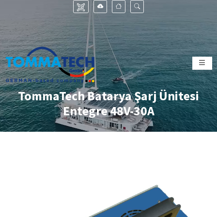
TommaTech Batarya Şarj Ünitesi
Entegre 48V-30A