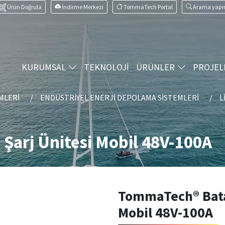
Ürün Doğrula
İndirme Merkezi
TommaTech Portal
Arama yapı
KURUMSAL
TEKNOLOJİ
ÜRÜNLER
PROJEL
MLERI
ENDÜSTRIYEL ENERJI DEPOLAMA SISTEMLERI
L
Şarj Ünitesi Mobil 48V-100A
TommaTech® Bata
Mobil 48V-100A