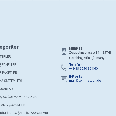
egoriler
MERKEZ
Zeppelinstrasse 14 – 85748
TERLER
Garching Münih/Almanya
 PANELLERİ
Telefon
+49 89 1250 36 860
R PAKETLER
E-Posta
mail@tommatech.de
A SİSTEMLERİ
SUARLAR
A, SOĞUTMA VE SICAK SU
LAMA ÇÖZÜMLERİ
RİKLİ ARAÇ ŞARJ İSTASYONLARI