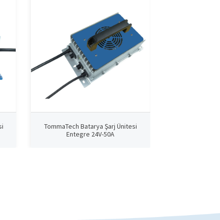
si
TommaTech Batarya Şarj Ünitesi
TommaTech Bat
Entegre 24V-50A
Entegr