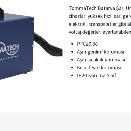
TommaTech Batarya Şarj Üni
cihazları yüksek hızlı şarj gere
elektrikli transpaletler gibi 
voltaj değerleri ayarlanabilen 
PFC≥0.98
Aşırı gerilim koruması
Aşırı sıcaklık koruması
Kısa devre koruması
IP20 Koruma Sınıfı