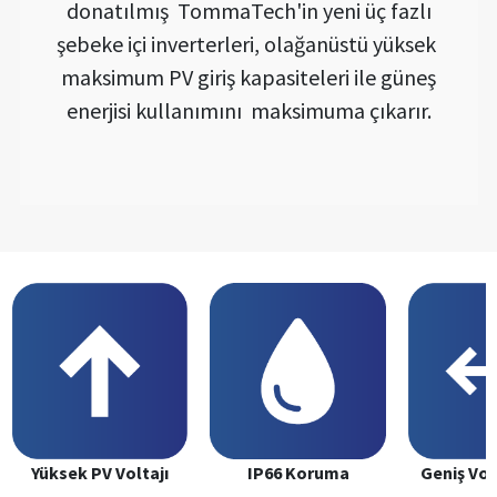
donatılmış TommaTech'in yeni üç fazlı
şebeke içi inverterleri, olağanüstü yüksek
maksimum PV giriş kapasiteleri ile güneş
enerjisi kullanımını maksimuma çıkarır.
Yüksek PV Voltajı
IP66 Koruma
Geniş Volt