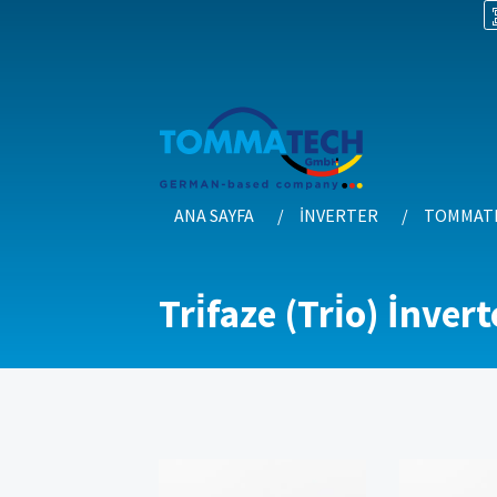
ANA SAYFA
İNVERTER
TOMMATE
Tri̇faze (Tri̇o) İnvert