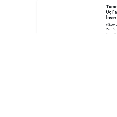
Tomm
Üç Fa
İnver
Yüksek V
Zero Exp
Geniş Vo
Uzaktan
IP65 Kor
Doğal 
5 Yıl Ür
15.0 k
8.0 kW
4.0 kW
Tomma
Faz 3