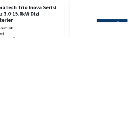
aTech Trio Inova Serisi
z 3.0-15.0kW Dizi
terler
erimlilik
ort
ltaj Aralığı
 İzleme
uma Sınıfı
Soğutma
ün Garantisi
W
12.0 kW
10.0 kW
9.0 kW
7.0 kW
6.0 kW
5.0 kW
3.0 kW
Tech Trio Evo Serisi Üç
0.0-36.0kW Dizi