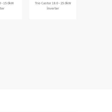
0 - 15.0kW
Trio Inova 3.0
ter
İnverte
Trio Castor 18.0 - 25.0kW
İnverter