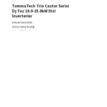
TommaTech Trio Castor Serisi
Üç Faz 18.0-25.0kW Dizi
İnverterler
Yüksek Verimlilik
Geniş Voltaj Aralığı
Yüksek PV Gerilimi
Uzaktan İzleme
IP65 Koruma Sınıfı
Akıllı Soğutma
5 Yıl Ürün Garantisi
25.0 kW
23.0 kW
22.0 kW
20.0 kW
18.0 kW
TommaTech Trio Zen Serisi Üç
Faz 40.0-50.0kW Dizi