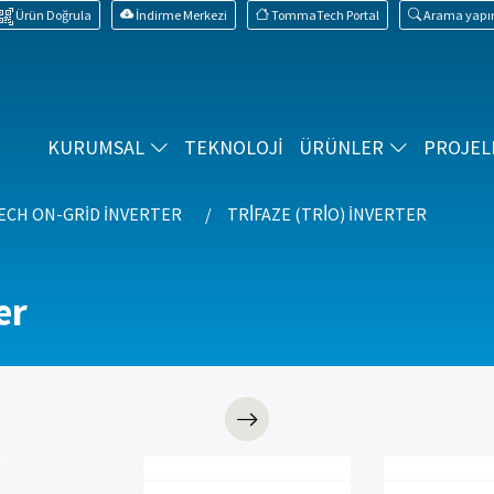
Ürün Doğrula
İndirme Merkezi
TommaTech Portal
Arama yapı
KURUMSAL
TEKNOLOJİ
ÜRÜNLER
PROJEL
CH ON-GRID İNVERTER
TRİFAZE (TRİO) İNVERTER
er