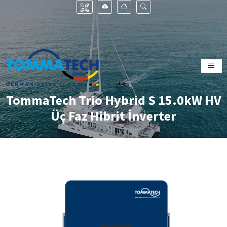
TommaTech Trio Hybrid S 15.0kW HV
Üç Faz Hibrit İnverter