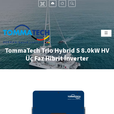
TommaTech Trio Hybrid S 8.0kW HV
Üç Faz Hibrit İnverter