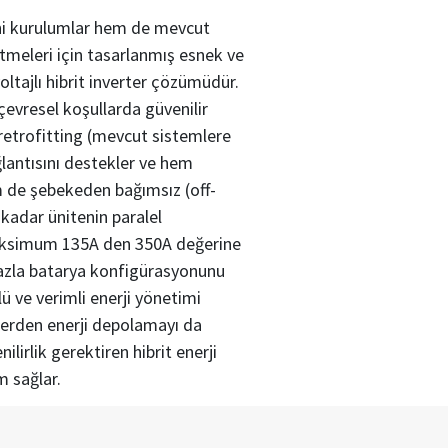
ni kurulumlar hem de mevcut
ltmeleri için tasarlanmış esnek ve
ltajlı hibrit inverter çözümüdür.
 çevresel koşullarda güvenilir
 retrofitting (mevcut sistemlere
lantısını destekler ve hem
m de şebekeden bağımsız (off-
kadar ünitenin paralel
Maksimum 135A den 350A değerine
fazla batarya konfigürasyonunu
 ve verimli enerji yönetimi
rlerden enerji depolamayı da
irlik gerektiren hibrit enerji
m sağlar.