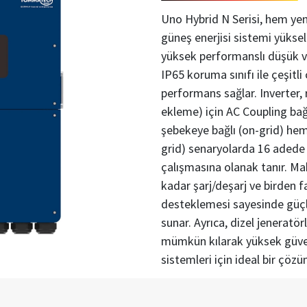
Uno Hybrid N Serisi, hem ye
güneş enerjisi sistemi yükse
yüksek performanslı düşük vo
IP65 koruma sınıfı ile çeşitli
performans sağlar. Inverter,
ekleme) için AC Coupling bağ
şebekeye bağlı (on-grid) he
grid) senaryolarda 16 adede 
çalışmasına olanak tanır. 
kadar şarj/deşarj ve birden 
desteklemesi sayesinde güçlü
sunar. Ayrıca, dizel jeneratö
mümkün kılarak yüksek güvenil
sistemleri için ideal bir çözü