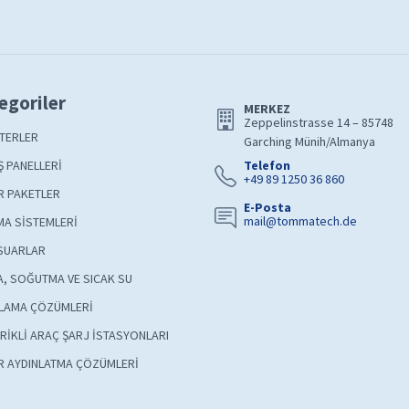
egoriler
MERKEZ
Zeppelinstrasse 14 – 85748
TERLER
Garching Münih/Almanya
 PANELLERİ
Telefon
+49 89 1250 36 860
R PAKETLER
E-Posta
mail@tommatech.de
A SİSTEMLERİ
SUARLAR
A, SOĞUTMA VE SICAK SU
LAMA ÇÖZÜMLERİ
RİKLİ ARAÇ ŞARJ İSTASYONLARI
R AYDINLATMA ÇÖZÜMLERİ