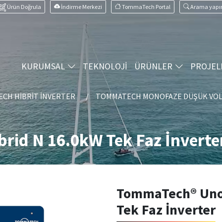
Ürün Doğrula
İndirme Merkezi
TommaTech Portal
Arama yapı
KURUMSAL
TEKNOLOJİ
ÜRÜNLER
PROJEL
CH HIBRIT İNVERTER
TOMMATECH MONOFAZE DÜŞÜK VOLT
id N 16.0kW Tek Faz İnverte
TommaTech® Uno
Tek Faz İnverter