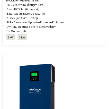
Mobil izleme için dahili Wifi
BMS İçin Ayrılmış İletişim Portu
Geniş DC Solar Giriş Aralığı
Bataryadan Bağımsız Tasarım
Yüksek Şarj Akımı Desteği
Pil Performansını Optimize Etmek ve Kullanım
Ömrünü Uzatmak İçin Pil Eşitleme İşlevi
Toz Önleme Kiti
5 kW
3 kW