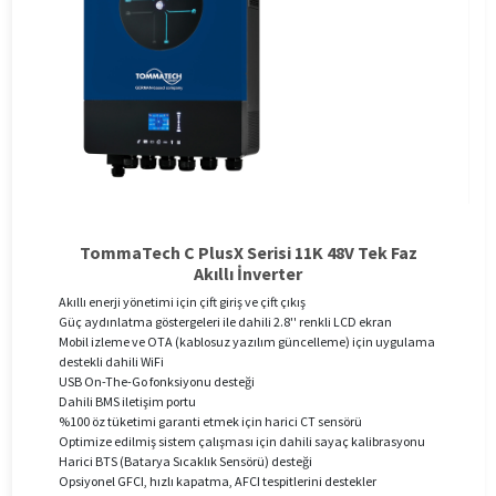
TommaTech C PlusX Serisi 11K 48V Tek Faz
Akıllı İnverter
Akıllı enerji yönetimi için çift giriş ve çift çıkış
Güç aydınlatma göstergeleri ile dahili 2.8'' renkli LCD ekran
Mobil izleme ve OTA (kablosuz yazılım güncelleme) için uygulama
destekli dahili WiFi
USB On-The-Go fonksiyonu desteği
Dahili BMS iletişim portu
%100 öz tüketimi garanti etmek için harici CT sensörü
Optimize edilmiş sistem çalışması için dahili sayaç kalibrasyonu
Harici BTS (Batarya Sıcaklık Sensörü) desteği
Opsiyonel GFCI, hızlı kapatma, AFCI tespitlerini destekler