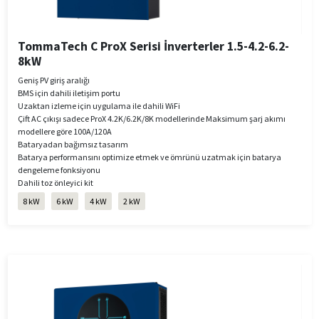
TommaTech C ProX Serisi İnverterler 1.5-4.2-6.2-
8kW
Geniş PV giriş aralığı
BMS için dahili iletişim portu
Uzaktan izleme için uygulama ile dahili WiFi
Çift AC çıkışı sadece ProX 4.2K/6.2K/8K modellerinde Maksimum şarj akımı
modellere göre 100A/120A
Bataryadan bağımsız tasarım
Batarya performansını optimize etmek ve ömrünü uzatmak için batarya
dengeleme fonksiyonu
Dahili toz önleyici kit
8 kW
6 kW
4 kW
2 kW