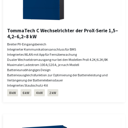
TommaTech C Wechselrichter der ProX-Serie 1,5–
4,2–6,2–8 kW
Breiter PV-Eingangsbereich
Integrierter Kommunikationsanschluss für BMS
Integriertes WLAN mit App für Fernüberwachung
Dualer Wechselstromausgang nur bei den Modellen ProX 4.2K/6.2K/8K
Maximaler Ladestrom 100 A/120 A, je nach Modell
Batterieunabhängiges Design
Batterieausgleichsfunktion zur Optimierung der Batterieleistung und
Verlängerung der Batterielebensdauer
Integriertes Staubschutz-Kit
8 kW
6 kW
4 kW
2 kW