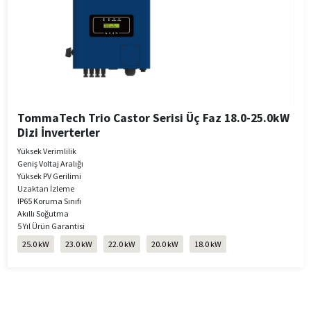
TommaTech Trio Castor Serisi Üç Faz 18.0-25.0kW
Dizi İnverterler
Yüksek Verimlilik
Geniş Voltaj Aralığı
Yüksek PV Gerilimi
Uzaktan İzleme
IP65 Koruma Sınıfı
Akıllı Soğutma
5 Yıl Ürün Garantisi
25.0 kW
23.0 kW
22.0 kW
20.0 kW
18.0 kW