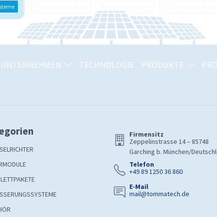
ysteme
Produktüberprüfung
Download-Center
TommaTech Portal
UNTERNEHMEN
TECHNOLOGIE
PRODUKTE
PRO
egorien
Firmensitz
Zeppelinstrasse 14 – 85748
SELRICHTER
Garching b. München/Deutsch
RMODULE
Telefon
+49 89 1250 36 860
LETTPAKETE
E-Mail
mail@tommatech.de
SSERUNGSSYSTEME
HÖR