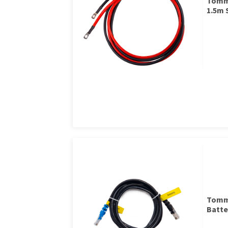
Tomma
1.5m 
Tomma
Batte