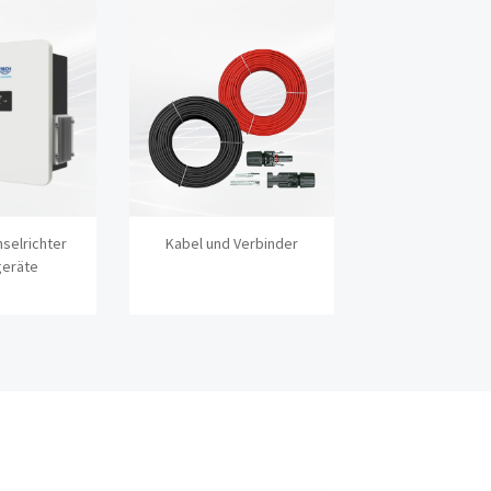
selrichter
Kabel und Verbinder
Unterkonstr
geräte