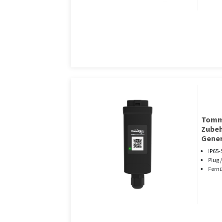
Tomm
Zubeh
Gener
IP65-
Plug /
Fern