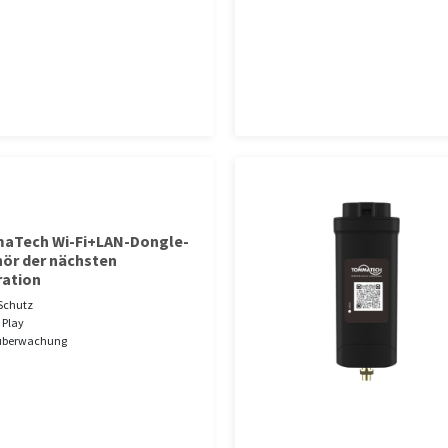
aTech Wi-Fi+LAN-Dongle-
ör der nächsten
ation
Schutz
 Play
überwachung