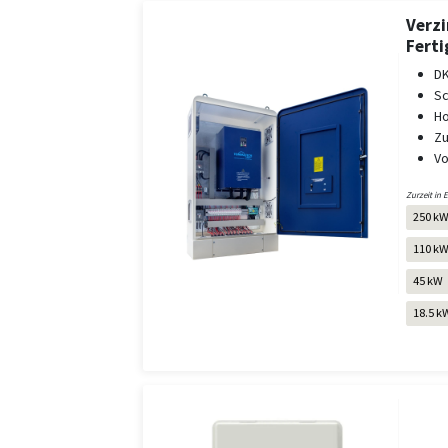
Verzi
Fert
DK
Sc
Ho
Zu
Vo
Zurzeit in 
250 k
110 k
45 kW
18.5 k