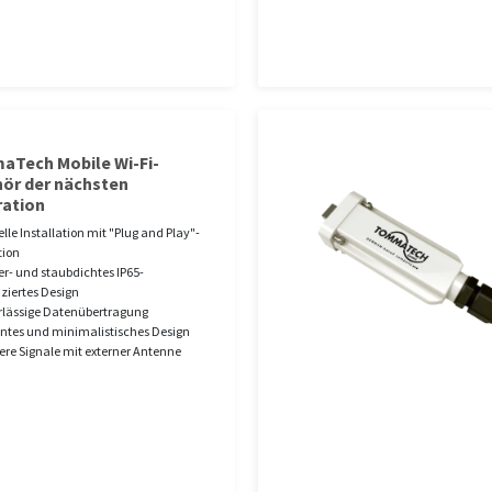
Tech Mobile Wi-Fi-
ör der nächsten
ation
lle Installation mit "Plug and Play"-
tion
r- und staubdichtes IP65-
fiziertes Design
lässige Datenübertragung
ntes und minimalistisches Design
ere Signale mit externer Antenne