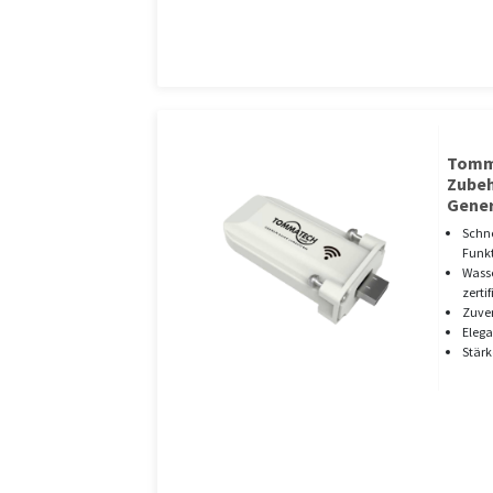
Tomma
Zubeh
Gener
Schne
Funk
Wasse
zerti
Zuver
Elega
Stärk