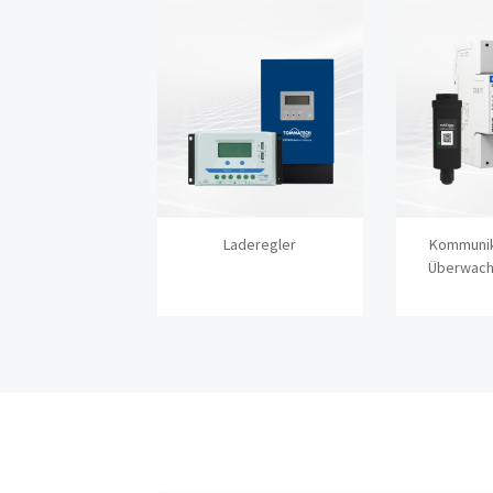
Laderegler
Kommunik
Überwach