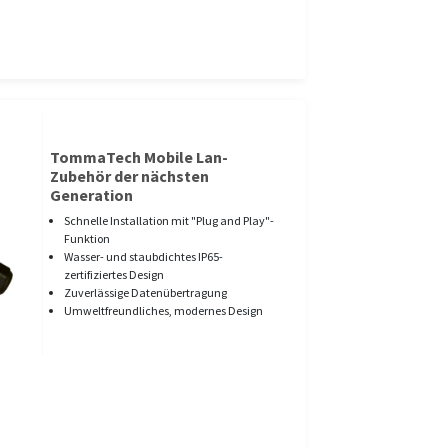
TommaTech Mobile Lan-
Zubehör der nächsten
Generation
Schnelle Installation mit "Plug and Play"-
Funktion
Wasser- und staubdichtes IP65-
zertifiziertes Design
Zuverlässige Datenübertragung
Umweltfreundliches, modernes Design