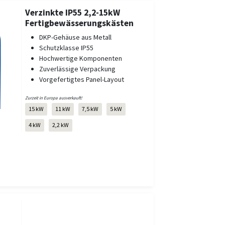
Verzinkte IP55 2,2-15kW
Fertigbewässerungskästen
DKP-Gehäuse aus Metall
Schutzklasse IP55
Hochwertige Komponenten
Zuverlässige Verpackung
Vorgefertigtes Panel-Layout
Zurzeit in Europa ausverkauft!
15 kW
11 kW
7,5 kW
5 kW
4 kW
2,2 kW