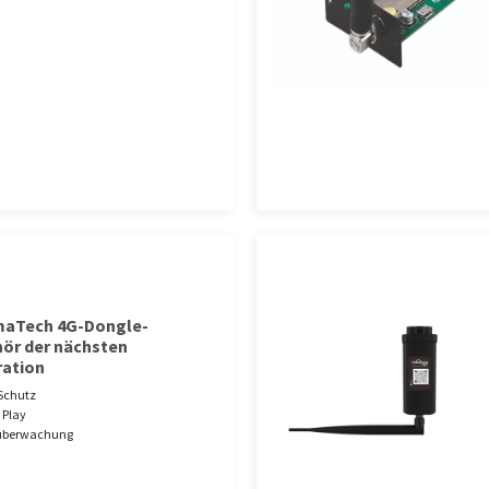
aTech 4G-Dongle-
ör der nächsten
ation
Schutz
 Play
überwachung