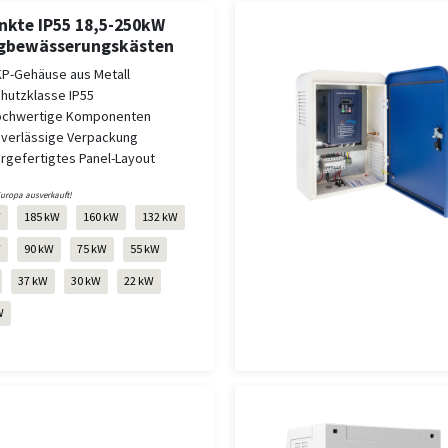
nkte IP55 18,5-250kW
igbewässerungskästen
P-Gehäuse aus Metall
hutzklasse IP55
chwertige Komponenten
verlässige Verpackung
rgefertigtes Panel-Layout
Europa ausverkauft!
W
185 kW
160 kW
132 kW
W
90 kW
75 kW
55 kW
37 kW
30 kW
22 kW
W