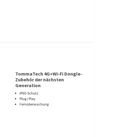
TommaTech 4G+Wi-Fi Dongle-
Zubehör der nächsten
Generation
IP65-Schutz
Plug / Play
Fernüberwachung