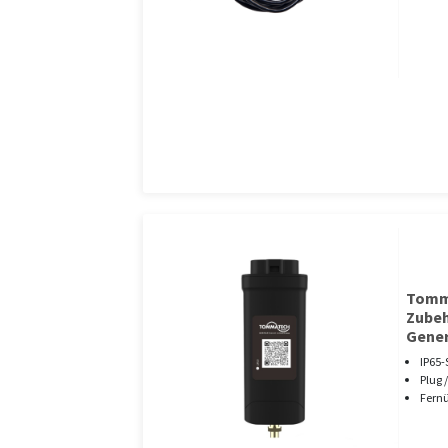
Tomm
Zubeh
Gener
IP65-
Plug /
Fern