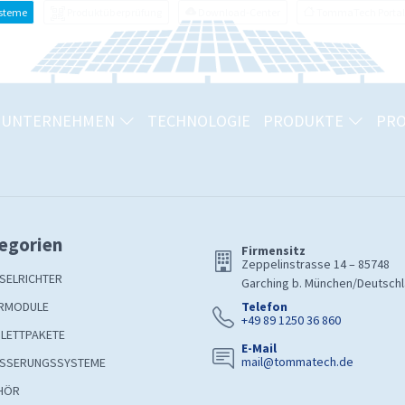
ysteme
Produktüberprüfung
Download-Center
TommaTech Portal
UNTERNEHMEN
TECHNOLOGIE
PRODUKTE
PRO
egorien
Firmensitz
Zeppelinstrasse 14 – 85748
SELRICHTER
Garching b. München/Deutsch
RMODULE
Telefon
+49 89 1250 36 860
LETTPAKETE
E-Mail
mail@tommatech.de
SSERUNGSSYSTEME
HÖR