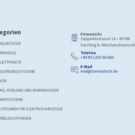
egorien
Firmensitz
Zeppelinstrasse 14 – 85748
SELRICHTER
Garching b. München/Deutsch
RMODULE
Telefon
+49 89 1250 36 860
LETTPAKETE
E-Mail
mail@tommatech.de
SSERUNGSSYSTEME
HÖR
UNG, KÜHLUNG UND WARMWASSER
CHERSYSTEME
STATIONEN FÜR ELEKTROFAHRZEUGE
RBELEUCHTUNGEN