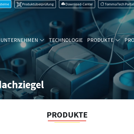
ysteme
Produktüberprüfung
Download-Center
TommaTech Portal
UNTERNEHMEN
TECHNOLOGIE
PRODUKTE
PRO
dachziegel
PRODUKTE