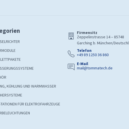
egorien
Firmensitz
Zeppelinstrasse 14 – 85748
SELRICHTER
Garching b. München/Deutsch
RMODULE
Telefon
+49 89 1250 36 860
LETTPAKETE
E-Mail
mail@tommatech.de
SSERUNGSSYSTEME
HÖR
UNG, KÜHLUNG UND WARMWASSER
CHERSYSTEME
STATIONEN FÜR ELEKTROFAHRZEUGE
RBELEUCHTUNGEN