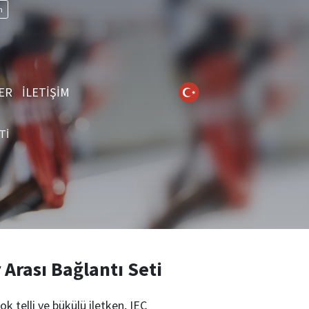
n
ER
İLETİŞİM
TI
 Arası Bağlantı Seti
çok telli ve bükülü iletken, IEC