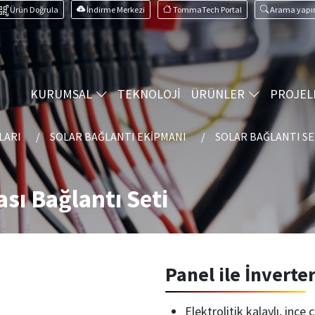
Ürün Doğrula
İndirme Merkezi
TommaTech Portal
Arama yapı
KURUMSAL
TEKNOLOJİ
ÜRÜNLER
PROJEL
LARI
SOLAR BAĞLANTI EKIPMANI
SOLAR BAĞLANTI SE
ası Bağlantı Seti
Panel ile İnverter
Elektrolitik kalaylı, ince 