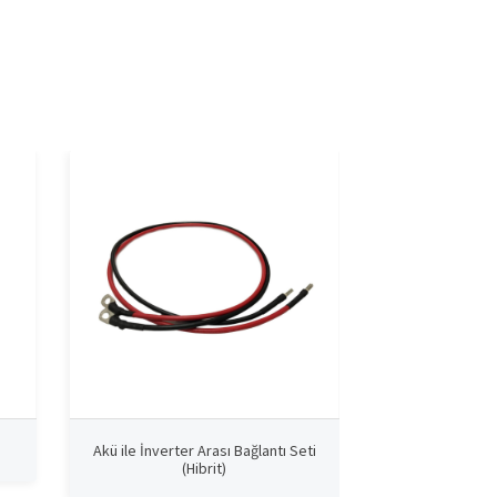
Akü ile İnverter Arası Bağlantı Seti
Akü ile Şarj K
(Hibrit)
Bağl