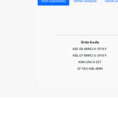
Ürün Açıklaması
Teknik Detaylar
Teknik 
Ürün Kodu
KBL-06-6MM2-K-SPVI-F
KBL-07-6MM2-S-SPVI-F
KNN-SMC4-SET
SF-YKS-KBL-6MM