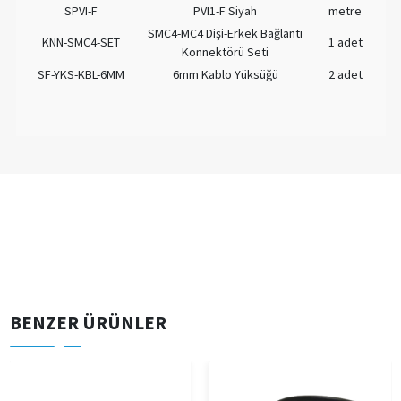
SPVI-F
PVI1-F Siyah
metre
SMC4-MC4 Dişi-Erkek Bağlantı
KNN-SMC4-SET
1 adet
Konnektörü Seti
SF-YKS-KBL-6MM
6mm Kablo Yüksüğü
2 adet
BENZER ÜRÜNLER