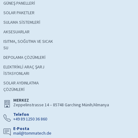
GÜNEŞ PANELLERİ
SOLAR PAKETLER
SULAMA SİSTEMLERİ
AKSESUARLAR
ISITMA, SOĞUTMA VE SICAK
SU
DEPOLAMA ÇÖZÜMLERİ
ELEKTRİKLİ ARAÇ ŞARJ
İSTASYONLARI
SOLAR AYDINLATMA
ÇÖZÜMLERİ
MERKEZ
Zeppelinstrasse 14 – 85748 Garching Münih/Almanya
Telefon
+49 89 1250 36 860
E-Posta
mail@tommatech.de