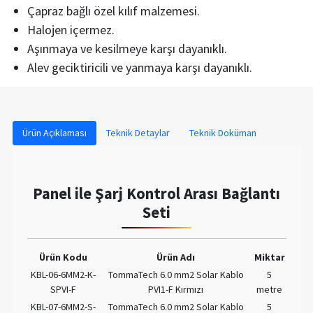
Çapraz bağlı özel kılıf malzemesi.
Halojen içermez.
Aşınmaya ve kesilmeye karşı dayanıklı.
Alev geciktiricili ve yanmaya karşı dayanıklı.
Ürün Açıklaması
Teknik Detaylar
Teknik Doküman
Panel ile Şarj Kontrol Arası Bağlantı
Seti
Ürün Kodu
Ürün Adı
Miktar
KBL-06-6MM2-K-
TommaTech 6.0 mm2 Solar Kablo
5
SPVI-F
PVI1-F Kırmızı
metre
KBL-07-6MM2-S-
TommaTech 6.0 mm2 Solar Kablo
5