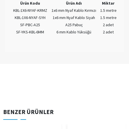
Ürün Kodu
Ürün Adı
Miktar
KBL-1X6-NYAF-KRMZ
1x6 mm Nyaf Kablo Kırmızı
1.5 metre
KBL-1X6-NYAF-SYH
1x6 mm Nyaf Kablo Siyah
1.5 metre
SF-PBC-A25
A25 Pabuç
2 adet
SF-YKS-KBL-6MM
6 mm Kablo Yüksüğü
2 adet
BENZER ÜRÜNLER