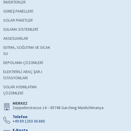
İNVERTERLER
GÜNEŞ PANELLERİ
SOLAR PAKETLER
SULAMA SİSTEMLERİ
AKSESUARLAR
ISITMA, SOĞUTMA VE SICAK
SU
DEPOLAMA ÇÖZÜMLERİ
ELEKTRİKLİ ARAÇ ŞARJ
İSTASYONLARI
SOLAR AYDINLATMA
ÇÖZÜMLERİ
MERKEZ
Zeppelinstrasse 14 – 85748 Garching Münih/Almanya
Telefon
+49 89 1250 36 860
E-Posta