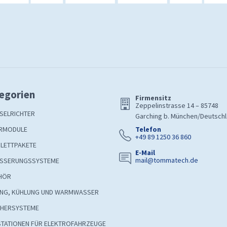
egorien
Firmensitz
Zeppelinstrasse 14 – 85748
SELRICHTER
Garching b. München/Deutsch
RMODULE
Telefon
+49 89 1250 36 860
LETTPAKETE
E-Mail
mail@tommatech.de
SSERUNGSSYSTEME
HÖR
UNG, KÜHLUNG UND WARMWASSER
CHERSYSTEME
STATIONEN FÜR ELEKTROFAHRZEUGE