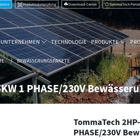
ysteme
Produktüberprüfung
Download-Center
TommaTech Portal
UNTERNEHMEN
TECHNOLOGIE
PRODUKTE
PRO
ME
BEWÄSSERUNGSPAKETE
KW 1 PHASE/230V Bewässeru
TommaTech 2HP-
PHASE/230V Bewä