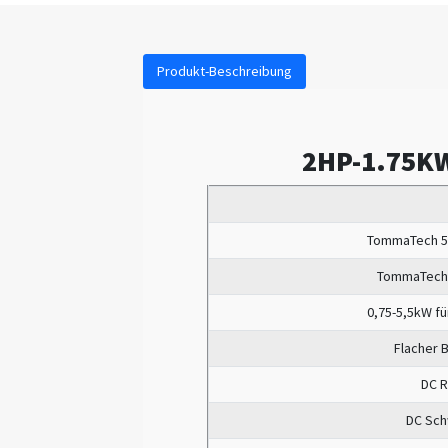
Produkt-Beschreibung
2HP-1.75KW
TommaTech 5
TommaTech 
0,75-5,5kW f
Flacher B
DC R
DC Sch