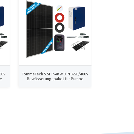
00V
TommaTech 5.5HP-4KW 3 PHASE/400V
TommaTech 
e
Bewässerungspaket für Pumpe
PHASE/400V Bew
P